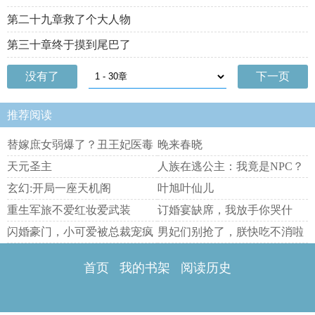
第二十九章救了个大人物
第三十章终于摸到尾巴了
没有了
下一页
推荐阅读
替嫁庶女弱爆了？丑王妃医毒
晚来春晓
双绝
天元圣主
人族在逃公主：我竟是NPC？
玄幻:开局一座天机阁
叶旭叶仙儿
重生军旅不爱红妆爱武装
订婚宴缺席，我放手你哭什
么？
闪婚豪门，小可爱被总裁宠疯
男妃们别抢了，朕快吃不消啦
啦
首页
我的书架
阅读历史