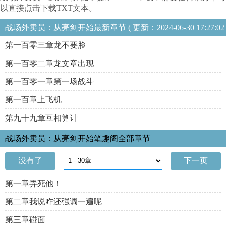
以直接点击下载TXT文本。
战场外卖员：从亮剑开始最新章节 ( 更新：2024-06-30 17:27:02
)
第一百零三章龙不要脸
第一百零二章龙文章出现
第一百零一章第一场战斗
第一百章上飞机
第九十九章互相算计
战场外卖员：从亮剑开始笔趣阁全部章节
没有了
下一页
第一章弄死他！
第二章我说咋还强调一遍呢
第三章碰面