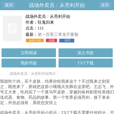
战场外卖员：从亮剑开始
返回
首页
战场外卖员：从亮剑开始
作者：狂鬼归来
点击：111
最新：
第一百零三章龙不要脸
仙侠小说
连载
26万
立即阅读
加入书架
我的书架
TXT下载
战场外卖员：从亮剑开始简介：
我就吃个鸡，买个皮肤，结果你给我来这个？不过既来之则安
之，既然来了，那就把这群小嘎嘎兵安葬在这里吧。王志飞，外
号王大拿，吃鸡买了一个黄马甲皮肤，穿越到各种剧里给英雄们
送武器、食物、药品的故事。第一个世界必须亮剑，接下来未
定，外挂必须有，系统也安排上
战场外卖员：从亮剑开始小提示：TXT下载不需要任何积分，可