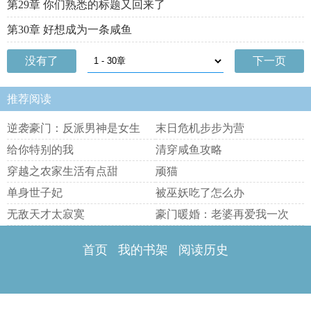
第29章 你们熟悉的标题又回来了
第30章 好想成为一条咸鱼
没有了
下一页
推荐阅读
逆袭豪门：反派男神是女生
末日危机步步为营
给你特别的我
清穿咸鱼攻略
穿越之农家生活有点甜
顽猫
单身世子妃
被巫妖吃了怎么办
无敌天才太寂寞
豪门暖婚：老婆再爱我一次
首页
我的书架
阅读历史