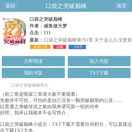
口袋之突破巅峰
返回
首页
口袋之突破巅峰
作者：咸鱼做大梦
点击：111
最新：
口袋之突破巅峰第781章 关于这么久没更新
其他小说
连载
120万
立即阅读
加入书架
我的书架
TXT下载
口袋之突破巅峰简介：
（前三章是喂屎三章请大家不要观看）
失败并不可怕，可怕的是自己没有一颗突破极限的心灵……
以普通之身破传说之躯由我来谱写新一轮的传奇
好吧，我承认我根本不会写简介。
口袋之突破巅峰小提示：TXT下载不需要任何积分，可以直接点
击下载TXT文本。