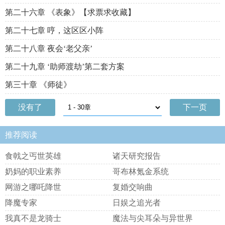
第二十六章 《表象》【求票求收藏】
第二十七章 哼，这区区小阵
第二十八章 夜会‘老父亲’
第二十九章 ‘助师渡劫’第二套方案
第三十章 《师徒》
没有了
下一页
推荐阅读
食戟之丐世英雄
诸天研究报告
奶妈的职业素养
哥布林氪金系统
网游之哪吒降世
复婚交响曲
降魔专家
日娱之追光者
我真不是龙骑士
魔法与尖耳朵与异世界