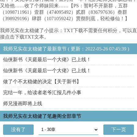
又给他……收了个师妹回来……【PS：暂时不开新群，五群
（1098711961）壹群（474095492）贰群（836797636）叁群
（398929196）肆群（1071059242）贯彻到底，轻松修仙！】
我师兄实在太稳健了小提示：TXT下载不需要任何积分，可以直
接点击下载TXT文本。
我师兄实在太稳健了最新章节 ( 更新：2022-05-26 07:45:39 )
仙侠新书《天庭最后一个大佬》已上线！
仙侠新书《天庭最后一个大佬》已上线！
做了个不太稳健的决定【关于新书】
完结一年，给读者老爷汇报几件小事
师兄漫画即将上线
我师兄实在太稳健了笔趣阁全部章节
没有了
下一页