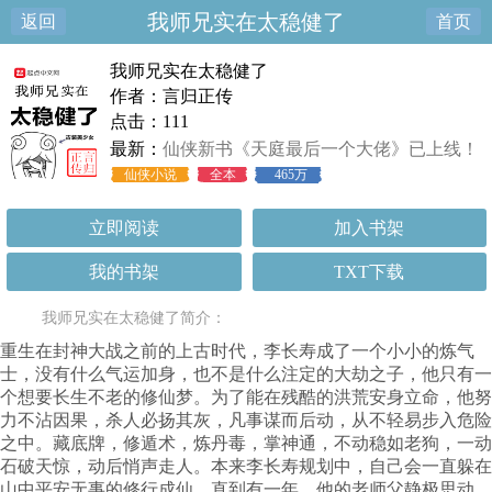
我师兄实在太稳健了
返回
首页
我师兄实在太稳健了
作者：言归正传
点击：111
最新：
仙侠新书《天庭最后一个大佬》已上线！
仙侠小说
全本
465万
立即阅读
加入书架
我的书架
TXT下载
我师兄实在太稳健了简介：
重生在封神大战之前的上古时代，李长寿成了一个小小的炼气
士，没有什么气运加身，也不是什么注定的大劫之子，他只有一
个想要长生不老的修仙梦。为了能在残酷的洪荒安身立命，他努
力不沾因果，杀人必扬其灰，凡事谋而后动，从不轻易步入危险
之中。藏底牌，修遁术，炼丹毒，掌神通，不动稳如老狗，一动
石破天惊，动后悄声走人。本来李长寿规划中，自己会一直躲在
山中平安无事的修行成仙，直到有一年，他的老师父静极思动，